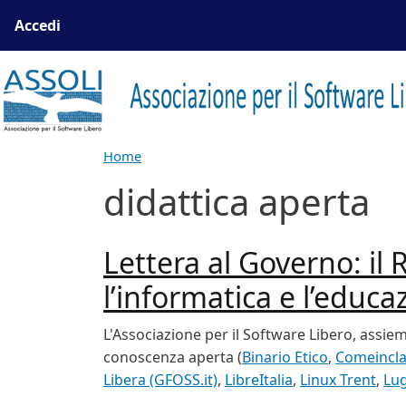
Salta al contenuto principale
Menu profilo utente
Accedi
Home
didattica aperta
Lettera al Governo: il
l’informatica e l’educ
L'Associazione per il Software Libero, assie
conoscenza aperta (
Binario Etico
,
Comeincla
Libera (GFOSS.it)
,
LibreItalia
,
Linux Trent
,
Lu