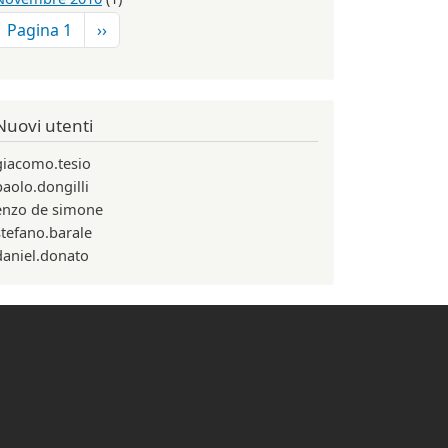
Paginazione
Pagina successiva
Pagina 1
››
Nuovi utenti
giacomo.tesio
paolo.dongilli
enzo de simone
stefano.barale
daniel.donato