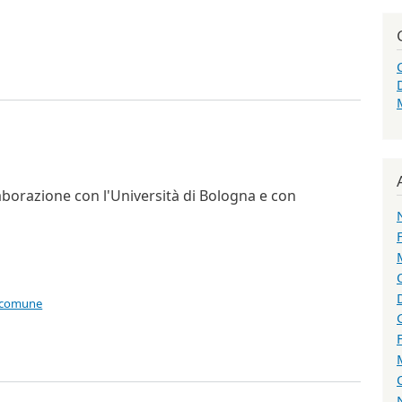
l Recovery Fund per l’informatica e l’educazione aperte
laborazione con l'Università di Bologna e con
 comune
8