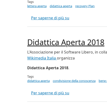
Tags
lettera aperta
didattica aperta
recovery Plan
Lettera al Governo: i
Per saperne di più su
Didattica Aperta 2018
L'Associazione per il Software Libero, in col
Wikimedia Italia
organizza
Didattica Aperta 2018
.
Tags
didattica aperta
condivisione della conoscenza
bene
Didattica Aperta 201
Per saperne di più su