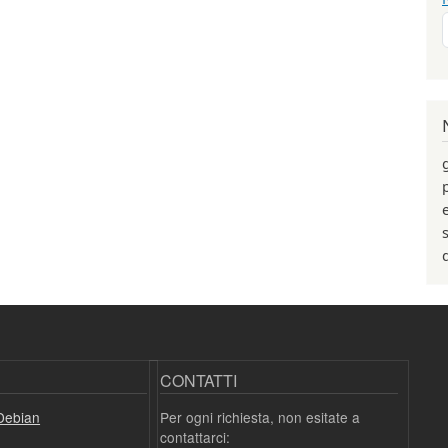
CONTATTI
Debian
Per ogni richiesta, non esitate a
contattarci: