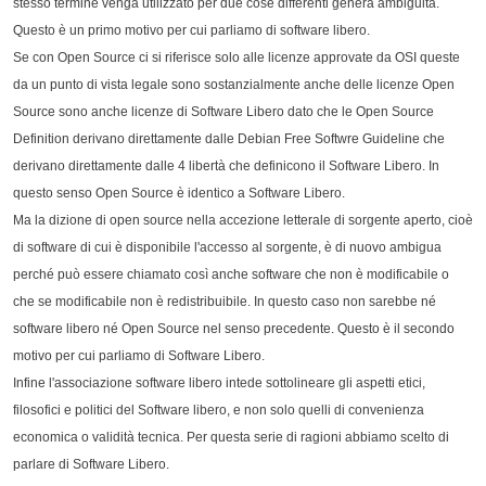
stesso termine venga utilizzato per due cose differenti genera ambiguità.
Questo è un primo motivo per cui parliamo di software libero.
Se con Open Source ci si riferisce solo alle licenze approvate da OSI queste
da un punto di vista legale sono sostanzialmente anche delle licenze Open
Source sono anche licenze di Software Libero dato che le Open Source
Definition derivano direttamente dalle Debian Free Softwre Guideline che
derivano direttamente dalle 4 libertà che definicono il Software Libero. In
questo senso Open Source è identico a Software Libero.
Ma la dizione di open source nella accezione letterale di sorgente aperto, cioè
di software di cui è disponibile l'accesso al sorgente, è di nuovo ambigua
perché può essere chiamato così anche software che non è modificabile o
che se modificabile non è redistribuibile. In questo caso non sarebbe né
software libero né Open Source nel senso precedente. Questo è il secondo
motivo per cui parliamo di Software Libero.
Infine l'associazione software libero intede sottolineare gli aspetti etici,
filosofici e politici del Software libero, e non solo quelli di convenienza
economica o validità tecnica. Per questa serie di ragioni abbiamo scelto di
parlare di Software Libero.