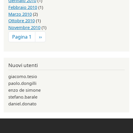
Gennaio 2010
(1)
Febbraio 2010
(1)
Marzo 2010
(2)
Ottobre 2010
(1)
Novembre 2010
(1)
Paginazione
Pagina successiva
Pagina 1
››
Nuovi utenti
giacomo.tesio
paolo.dongilli
enzo de simone
stefano.barale
daniel.donato