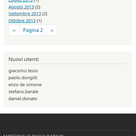
Agosto 2013
(2)
Settembre 2013
(2)
Ottobre 2013
(1)
Paginazione
Pagina precedente
Pagina successiva
‹‹
Pagina 2
››
Nuovi utenti
giacomo.tesio
paolo.dongilli
enzo de simone
stefano.barale
daniel.donato