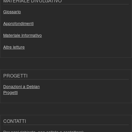
MATERIALE DIVULGATIVO
Glossario
Approfondimenti
Materiale informativo
Altre letture
PROGETTI
Donazioni a Debian
Progetti
CONTATTI
Per ogni richiesta, non esitate a contattarci: