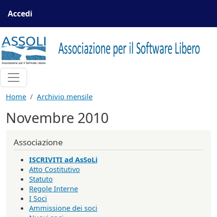
Salta al contenuto principale
Menu profilo utente
Accedi
Home
Archivio mensile
Novembre 2010
Associazione
ISCRIVITI ad AsSoLi
Atto Costitutivo
Statuto
Regole Interne
I Soci
Ammissione dei soci