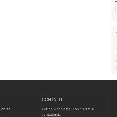
CONTATTI
Debian
Per ogni richiesta, non esitate a
contattarci: