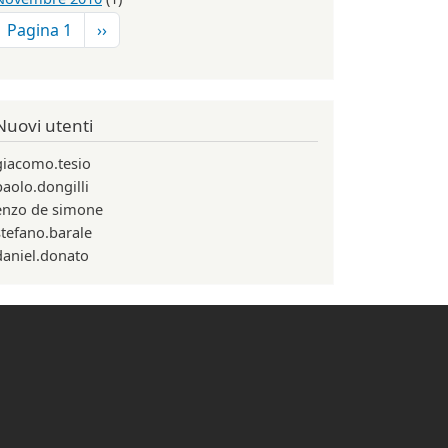
Paginazione
Pagina successiva
Pagina 1
››
Nuovi utenti
giacomo.tesio
paolo.dongilli
enzo de simone
stefano.barale
daniel.donato