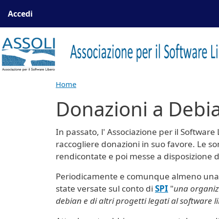
Salta al contenuto principale
Menu profilo utente
Accedi
Home
Donazioni a Debi
In passato, l' Associazione per il Software
raccogliere donazioni in suo favore. Le 
rendicontate e poi messe a disposizione d
Periodicamente e comunque almeno una vo
state versate sul conto di
SPI
"
una organizz
debian e di altri progetti legati al software l