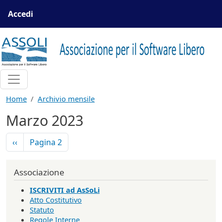
Salta al contenuto principale
Menu profilo utente
Accedi
Home
Archivio mensile
Marzo 2023
Paginazione
Pagina precedente
‹‹
Pagina 2
Associazione
ISCRIVITI ad AsSoLi
Atto Costitutivo
Statuto
Regole Interne