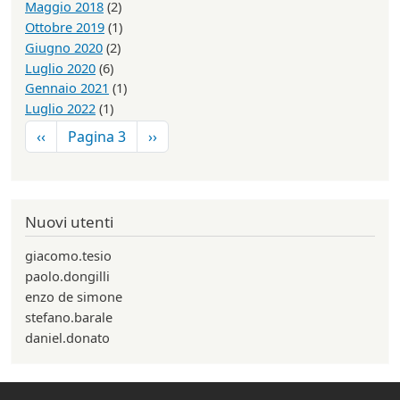
Maggio 2018
(2)
Ottobre 2019
(1)
Giugno 2020
(2)
Luglio 2020
(6)
Gennaio 2021
(1)
Luglio 2022
(1)
Paginazione
Pagina precedente
Pagina successiva
‹‹
Pagina 3
››
Nuovi utenti
giacomo.tesio
paolo.dongilli
enzo de simone
stefano.barale
daniel.donato