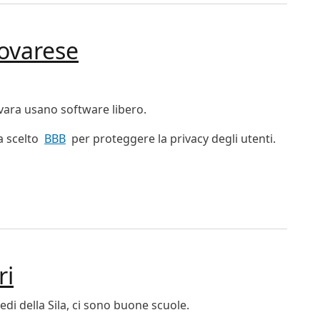
ovarese
ovara usano software libero.
 scelto
BBB
per proteggere la privacy degli utenti.
 novarese
ri
iedi della Sila, ci sono buone scuole.