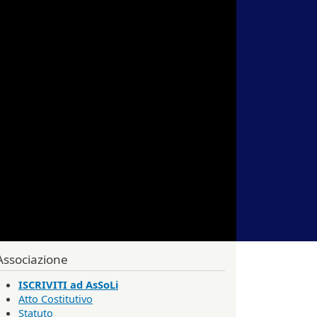
Associazione
ISCRIVITI ad AsSoLi
Atto Costitutivo
Statuto