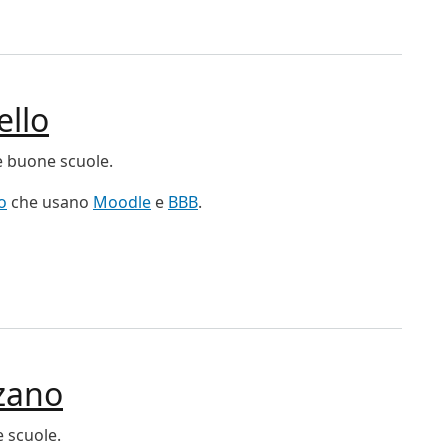
el prof. Angelo Raffaele Meo
ello
le buone scuole.
o
che usano
Moodle
e
BBB
.
vello
zano
e scuole.