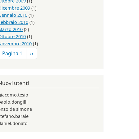
Ottobre 2009
(1)
Dicembre 2009
(1)
Gennaio 2010
(1)
Febbraio 2010
(1)
Marzo 2010
(2)
Ottobre 2010
(1)
Novembre 2010
(1)
Paginazione
Pagina successiva
Pagina 1
››
Nuovi utenti
giacomo.tesio
paolo.dongilli
enzo de simone
stefano.barale
daniel.donato