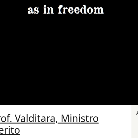
rof. Valditara, Ministro
erito