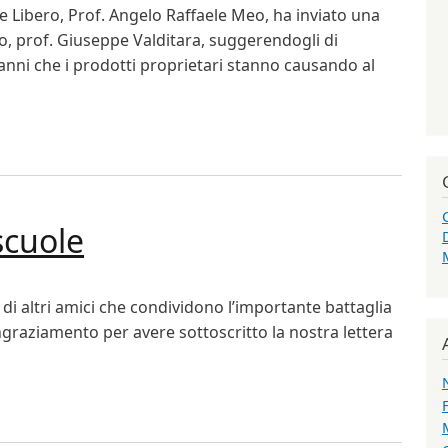
re Libero, Prof. Angelo Raffaele Meo, ha inviato una
to, prof. Giuseppe Valditara, suggerendogli di
danni che i prodotti proprietari stanno causando al
 Prof. Valditara, Ministro dell'Istruzione e del Merito
scuole
ltri amici che condividono l’importante battaglia
ingraziamento per avere sottoscritto la nostra lettera
e scuole