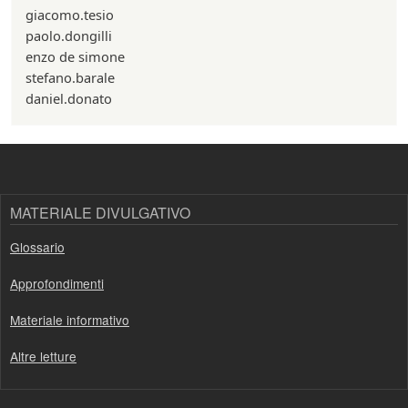
giacomo.tesio
paolo.dongilli
enzo de simone
stefano.barale
daniel.donato
MATERIALE DIVULGATIVO
Glossario
Approfondimenti
Materiale informativo
Altre letture