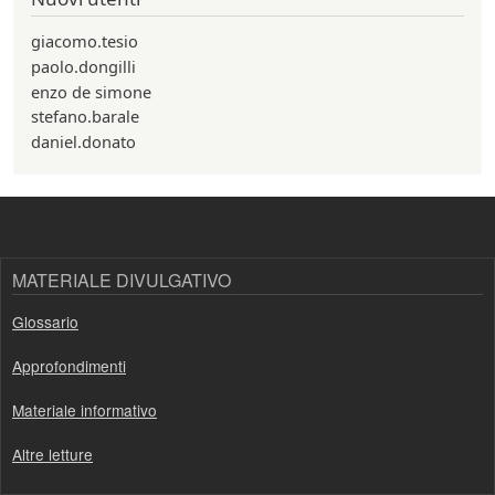
giacomo.tesio
paolo.dongilli
enzo de simone
stefano.barale
daniel.donato
MATERIALE DIVULGATIVO
Glossario
Approfondimenti
Materiale informativo
Altre letture