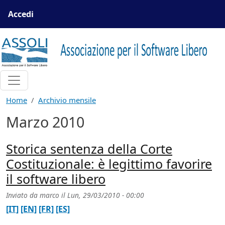
Salta al contenuto principale
Menu profilo utente
Accedi
Home
Archivio mensile
Marzo 2010
Storica sentenza della Corte
Costituzionale: è legittimo favorire
il software libero
Inviato da
marco
il
Lun, 29/03/2010 - 00:00
[IT]
[EN]
[FR]
[ES]