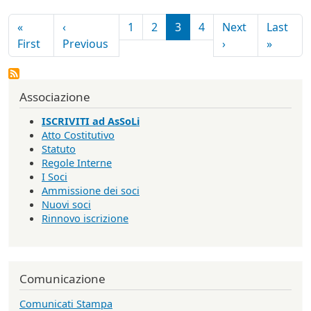
Paginazione
«
‹
1
2
3
4
Next
Last
Prima pagina
Pagina precedente
Pagina successi
Ultima
First
Previous
›
»
Associazione
ISCRIVITI ad AsSoLi
Atto Costitutivo
Statuto
Regole Interne
I Soci
Ammissione dei soci
Nuovi soci
Rinnovo iscrizione
Comunicazione
Comunicati Stampa